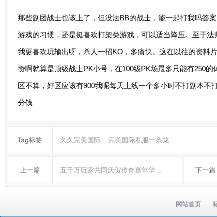
那些副团战士也该上了，但没法BB的战士，能一起打我吗答
游戏的习惯，还是挺喜欢打架类游戏，可以适当降压。至于法
我更喜欢玩输出呀，杀人一招KO，多痛快。这在以往的资料片
赞啊就算是顶级战士PK小号，在100级PK场最多只能有250
区不算，好区应该有900我呢每天上线一个多小时不打副本不打
分钱
Tag标签
久久完美国际
完美国际私服一条龙
上一篇
五千万玩家共同庆贺传奇嘉年华…
下一篇
网站首页