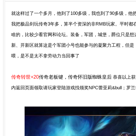
就这样过了一个多月，他到了100多级，我也到了90多级，
我把极品剑玩传奇3年多，算半个资深的非RMB玩家。平时都
啥的，比较少看官网和论坛。装备，军团，城堡，爵位只是想
新、开新区就算这是个军团小号也能参与的凝聚力工程，但是
喂，是不是太不拿劳动力当回事了
传奇转世+20
传奇老板键，传奇怀旧版蜘蛛皇后
恭喜以上获
内返回页面领取请玩家登陆游戏找领奖NPC蕾亚莉&bull；罗兰德