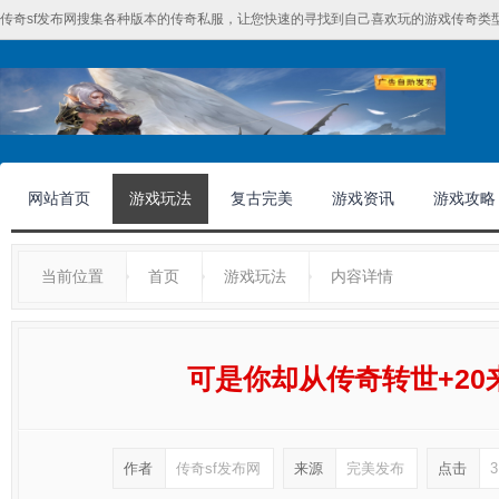
传奇sf发布网搜集各种版本的传奇私服，让您快速的寻找到自己喜欢玩的游戏传奇类型
网站首页
游戏玩法
复古完美
游戏资讯
游戏攻略
当前位置
首页
游戏玩法
内容详情
可是你却从传奇转世+20
作者
传奇sf发布网
来源
完美发布
点击
3