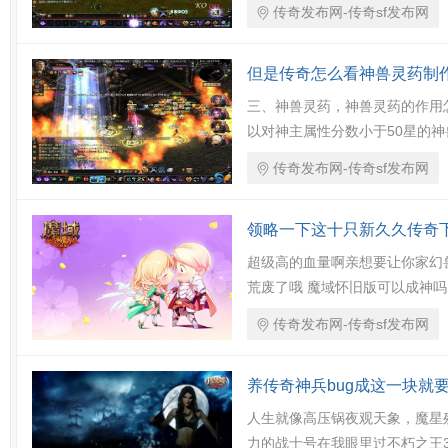
传奇发布网-传奇sf发布网
但是传奇怎么看神兽灵药制
三、神兽灵药，神兽灵药的作用
以对神主属性分数小于50星的
传奇发布网-传奇sf发布网
领略一下这十只新久久传奇
超级高的血量啊亲想要让你家幻
荒废了哦 魔域怀旧版可以成神吗 
传奇发布网-传奇sf发布网
养传奇神兵bug成这一块就
人生就像高压锅夜观天象，魔星
力的战士号在我眼里过不朽之王