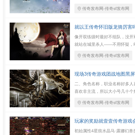
传奇发布网-传奇sf发布网
就以王传奇怀旧版龙骑厉害
像开双练级时最好不组队，没开
就站在城里杀人——不用怀疑，
传奇发布网-传奇sf发布网
现场3传奇游戏团战地图黑
二、角色名称，职业名称好多人
喜欢非主流，所以大小号几十个
传奇发布网-传奇sf发布网
玩家的奖励就壹壹传奇游戏
初始属性4星痕水晶马·露娜幻