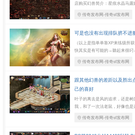
店购买幻兽简介：星痕水晶马露
传奇发布网-传奇sf发布网
可是也没有出现排队挤不进
（以上是指单单靠XP来练级所
快其实是有可能的→聽起来很叼
传奇发布网-传奇sf发布网
跟其他幻兽的差距以及胜出
己的喜好
叶子的离去是风的追求，还是树
我，和了一次法老鼠，好像也是
传奇发布网-传奇sf发布网