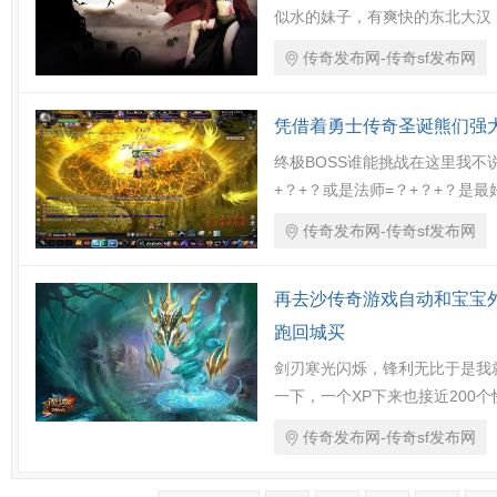
似水的妹子，有爽快的东北大汉
传奇发布网-传奇sf发布网
凭借着勇士传奇圣诞熊们强
终极BOSS谁能挑战在这里我不说
+？+？或是法师=？+？+？是最
传奇发布网-传奇sf发布网
再去沙传奇游戏自动和宝宝
跑回城买
剑刃寒光闪烁，锋利无比于是我
一下，一个XP下来也接近200
传奇发布网-传奇sf发布网