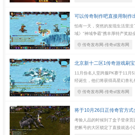
可以传奇制作吧直接用制作
怕有一天，突然的发现生活里没
域》“神域争霸”携丰厚特产奖励
传奇发布网-传奇sf发布网
北京新十二区1传奇游戏刷宝
11月份名人堂跨服PK赛于11
经诞生，他们将获得高星幻兽礼
传奇发布网-传奇sf发布网
将于10月26日正传奇官方式
考验人品的时候到了盒子登录页
把帐号的大区锁定了直接就选小