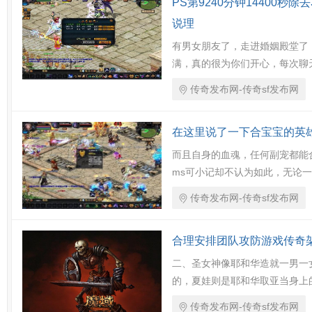
PS第9240分钟14400秒
说理
有男女朋友了，走进婚姻殿堂了
满，真的很为你们开心，每次聊
传奇发布网-传奇sf发布网
在这里说了一下合宝宝的英
而且自身的血魂，任何副宠都能
ms可小记却不认为如此，无论
传奇发布网-传奇sf发布网
合理安排团队攻防游戏传奇
二、圣女神像耶和华造就一男一
的，夏娃则是耶和华取亚当身上
传奇发布网-传奇sf发布网