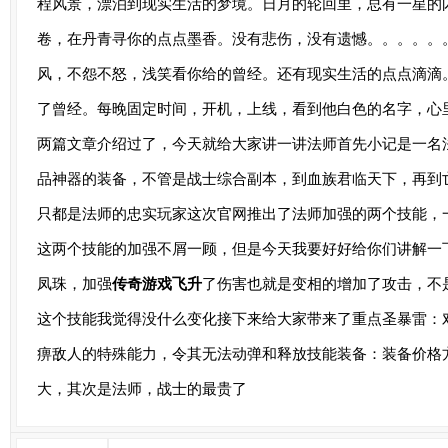
程风景，漂泊到现实生活的梦境。日月的轮回里，总有一星的
卷，在丹青寻你的点点墨香。没有悲伤，没有遗憾。。。。。
风，不怨不怒，浅笑看你给的曾经。还有现实生活的点点滴滴
了曾经。每晚固定时间，开机，上线，看到他白色的名字，心
两篇文章介绍过了，今天就给大家讲一讲法师首先小记是一名法
品神器的装备，不管是战士综合副本，到血族君临天下，再到
只都是法师的忠实玩家这次官网推出了法师加强的两个技能，
这两个技能的加强不屑一顾，但是今天我要好好给你们讲解一
凤珠，加强
传奇游戏飞升
了伤害也就是变相的增加了攻击，不
这个技能我觉得没什么变化接下来给大家带来了重点圣暴雷：
痹敌人的特殊能力，令其无法动弹和释放技能装备：装备价格
大，其次是法师，战士的最贵了