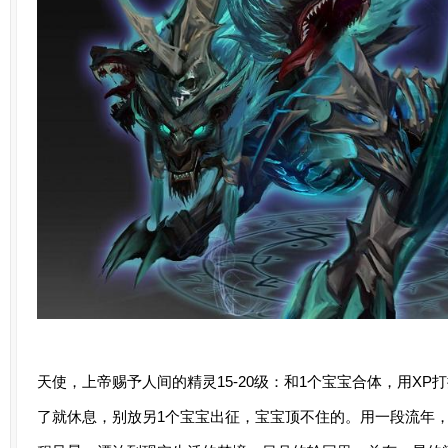
天使，上帝赐予人间的精灵15-20级：和1个宝宝合体，用XP
了就休息，别放另1个宝宝出征，宝宝顶不住的。用一段流年