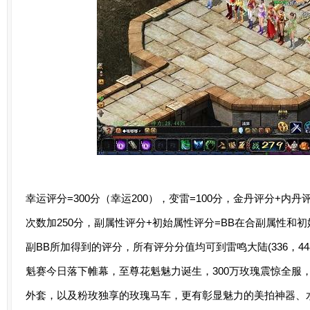
幸运评分=300分（幸运200），变雷=100分，金丹评分+内丹
次数加250分，副属性评分+初始属性评分=BB在合副属性和
副BB所加得到的评分，所有评分分值均可到雷鸣大陆(336，4
魁赛今日落下帷幕，至尊花魁魅力诞生，300万玫瑰震惊全服
外套，以及粉玫独享的玫瑰马车，更有彰显魅力的美拍神器、