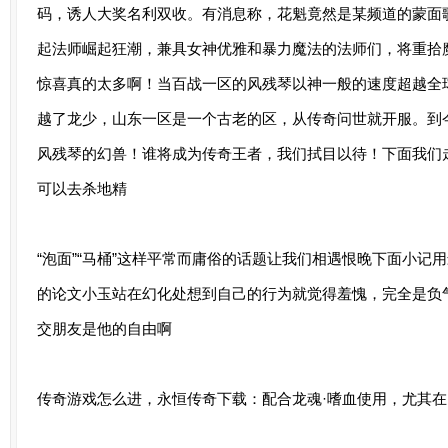
码，诱人大奖名利双收。有消息称，花魁竟然是某频道的蒙面
起法师崛起狂潮，兼具女神优雅和暴力魔法的法师们，将重拾
惊喜真的太多啊！当百战一区的风残琴以神一般的速度超越全
越了龙少，山东一区是一个古老的区，从传奇问世就开服。到今
风残琴的幻兽！谁将成为传奇王者，我们拭目以待！下面我们
可以去杀地精
“泡面”“马桶”这样平常而庸俗的话题让我们相遇恨晚下面小记
的论文小玉站在幻化处想到自己的行为就觉得羞愧，完全是负
交朋友是他的自由啊
传奇游戏怎么进，永恒传奇下载：配合龙魂·嗜血使用，尤其