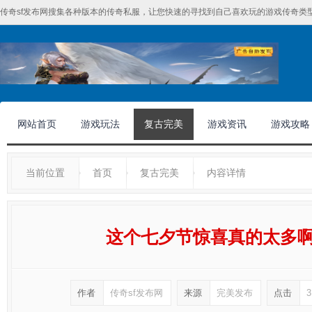
传奇sf发布网搜集各种版本的传奇私服，让您快速的寻找到自己喜欢玩的游戏传奇类型
网站首页
游戏玩法
复古完美
游戏资讯
游戏攻略
当前位置
首页
复古完美
内容详情
这个七夕节惊喜真的太多
作者
传奇sf发布网
来源
完美发布
点击
3