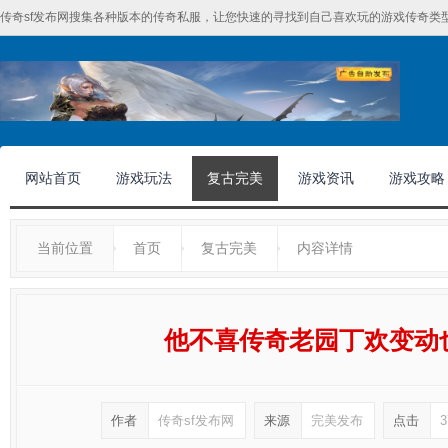
传奇sf发布网搜集各种版本的传奇私服，让您快速的寻找到自己喜欢玩的游戏传奇类型
网站首页
游戏玩法
复古完美
游戏资讯
游戏攻略
当前位置
首页
复古完美
内容详情
他不喜传奇老园丁欢变动
作者
传奇sf发布网
来源
完美发布
点击
3