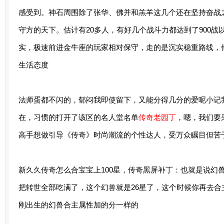
感受到。神石周围除了张华、佛并和羔羊这几个还在坚持奋战
守方的天下。估计有20多人，有好几个战斗力都达到了900战
实，极速前进金牛座的玩家相对保守，走的是沉实稳重路线，
生活态度
法师蛋都不闪的，郁闷我即使留下，又能分得几分的爱呢小记
在，习惯的打开了该区的名人堂名单
传奇老园丁
，嗯，我们要
高手想做引导《传奇》时尚潮流的个性达人，受万众瞩目但苦
新久久传奇怎么合宝宝上100星，传奇黑屏补丁：也就是说幻
把转世全部吃满了，这个幻兽就是26星了，这个时候你再去
刚出生的幻兽合主属性加的分一样的