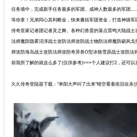
任务墙中，完成新手任务最多的军团、成神人数最多的军团…
等你拿！兄弟同心其利断金，快来囊括军团资金，打造神级军
传奇皇家记者团记者灵之舞。各种幻兽蛋的落点雷鸣大陆战士
法师魔防隐雾沼泽战士攻防法师攻防战士物防法师魔防砺风戈
师攻防海岛战士攻防法师攻防奇异兽O型冰狼雪原战士攻防法
前我所了解的就这么多了(仅供参考)>>>个人建议打2，还可
久久传奇登陆器下载：”单阳大声叫了出来”晴空看着依旧在杀