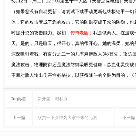
5月12日（周二）12：00第五十一大区（天使之翼电信）天
（如果您没有自动更新，请尝试下载手动更新包终极铠甲—幻
体，它的攻击变成了您的攻击，它的防御变成了您的防御，也
时提升您的攻击能力。起初，
传奇老园丁
我是做商人。在游戏
天。是的，只是聊天，很开心，真的很开心。她的温柔，她的
深深吸引着我。有百分之二十的几率麻痹敌人3秒首先，攻防属
魔法攻击，物理防御还是魔法防御吸吸更健康：炼血化灵突破
不断对敌人输出伤害性必杀技，以获得战斗的全胜为目的，《
Tag标签
新开魔
域私服
上一篇
欣赏一下女神为大家带来的元素…
下一篇