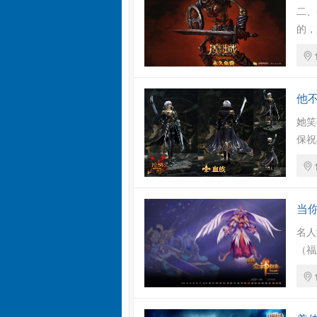
二、
的，
他
她笑
保祝
当
名人
（福