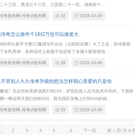
二十三区、黑龙江十三区、江苏新二十一区、湖南新十…
传奇发布网-传奇sf发布网
32
2018-10-09
花传奇怎么操作个1到2万也可以做老大
GWR评分新手卡预订|魔域专区自从《太阳的后裔》火了之后，宋仲基就
了全民男神，各种花式上热搜不说还有了专属斗图表情包…
传奇发布网-传奇sf发布网
28
2018-10-09
且不管别人久久传奇升级的想法怎样我心里爱的只是你
魔域》见证你的美梦成真打BOSS，讲究的是人品与技术并存的，下面给
晒一晒这两天我打的BOSS，因为我区里晚上打BOSS的很…
传奇发布网-传奇sf发布网
33
2018-10-09
1
2
3
4
5
...6
下一页
第 1 页/ 共 6 