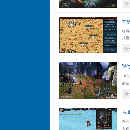
大
这样
城看
耀
PK
都知
高
怎么
着观