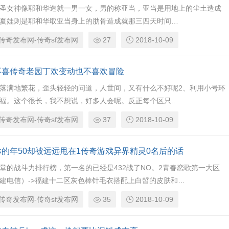
圣女神像耶和华造就一男一女，男的称亚当，亚当是用地上的尘土造成
夏娃则是耶和华取亚当身上的肋骨造成就那三四天时间…
传奇发布网-传奇sf发布网
27
2018-10-09
不喜传奇老园丁欢变动也不喜欢冒险
落满地繁花，歪头轻轻的问道，人世间，又有什么不好呢2、利用小号环
福。这个很长，我不想说，好多人会呢。反正每个区只…
传奇发布网-传奇sf发布网
37
2018-10-09
你的年50却被远远甩在1传奇游戏异界精灵0名后的话
堂的战斗力排行榜，第一名的已经是432战了NO。2青春恋歌第一大区
建电信）->福建十二区灰色棒针毛衣搭配上白皙的皮肤和…
传奇发布网-传奇sf发布网
35
2018-10-09