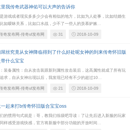
这里我传奇武器神佑可以大声的告诉你
是游戏或者现实多多少少会有相似的地方，比如为人处事，比如结婚生
比如暧昧关系，比如口水战，少不了一些人的羡慕妒嫉…
传奇发布网-传奇sf发布网
31
2018-10-09
们屌丝究竟从女神降临得到了什么好处呢女神的到来传奇怀旧版
灵带什么宝宝
：装备属性：自从攻击装跟新到属性攻击装后，这高属性就成了所有玩
追求，自从女神出现以后，我发现已经有不少的超过10…
传奇发布网-传奇sf发布网
21
2018-10-09
一起来打b传奇怀旧版合宝宝oss
们的惯用句式就是：哥，教我们练级吧导读：了让先后进入新服的玩家
同样感受游戏快感，官方将新服中部分功能的开放时间…