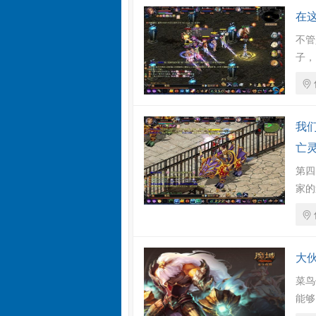
在
不管
子，
我
亡
第四
家的
大伙
菜鸟
能够