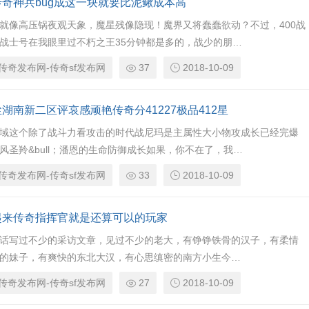
传奇神兵bug成这一块就要比泥鳅成本高
就像高压锅夜观天象，魔星残像隐现！魔界又将蠢蠢欲动？不过，400战
战士号在我眼里过不朽之王35分钟都是多的，战少的朋…
传奇发布网-传奇sf发布网
37
2018-10-09
湖南新二区评哀感顽艳传奇分41227极品412星
域这个除了战斗力看攻击的时代战尼玛是主属性大小物攻成长已经完爆
风圣羚&bull；潘恩的生命防御成长如果，你不在了，我…
传奇发布网-传奇sf发布网
33
2018-10-09
起来传奇指挥官就是还算可以的玩家
话写过不少的采访文章，见过不少的老大，有铮铮铁骨的汉子，有柔情
的妹子，有爽快的东北大汉，有心思缜密的南方小生今…
传奇发布网-传奇sf发布网
27
2018-10-09