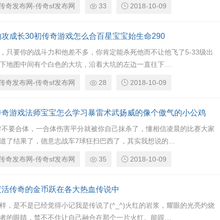
传奇发布网-传奇sf发布网
33
2018-10-09
物攻成长30初传奇游戏怎么合百星宝宝始生命290
，只要你的战斗力和他差不多，你肯定能杀死他而不让他飞了5-33级出
下地图中间有个白色的大坑，沿着大坑的左边一直往下…
传奇发布网-传奇sf发布网
28
2018-10-09
传奇游戏法师宝宝怎么学习暴雷术武扬威的像个傲气的小公鸡
时不要合体，一合体伤害平分就被你自己抹杀了，懂相信凌晨的比赛大家
道了结果了，德意志战车7球狂扫巴西了，其实我想说的…
传奇发布网-传奇sf发布网
35
2018-10-09
度活传奇的金币跃在各大热血传说中
样，是不是已经觉得小记我是传说了(^_^)火红的岩浆，耀眼的光亮灼烧
者的眼睛，禁不不住让自己融合在那个一片火红。能跟…