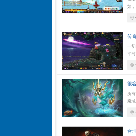
如，
传
一切
平时
很
所有
魔域
合