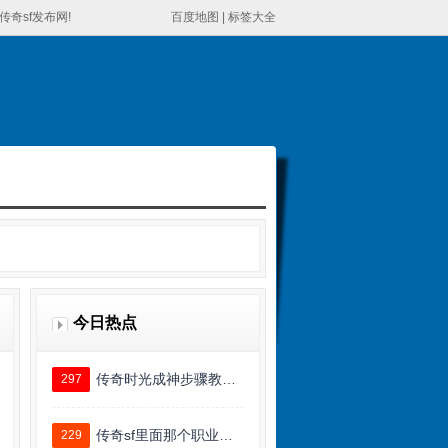
奇sf发布网!
百度地图
|
标签大全
今日热点
传奇时光成神步骤教…
297
传奇sf里面那个职业…
229