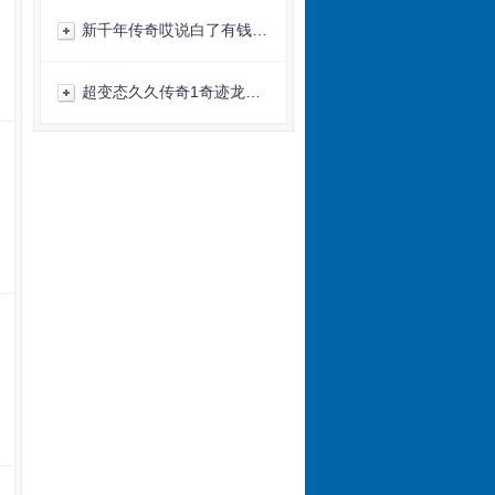
新千年传奇哎说白了有钱…
超变态久久传奇1奇迹龙…