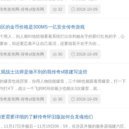
传奇发布网-传奇sf发布网
32
2018-10-09
们区的金币价格是300MS一亿安全传奇游戏
个商人，别人都叫他统领看着系统打出你和她名字的那行红色的字，心
要命，却还要忍着不让自己落泪，还要假装不在乎为你…
传奇发布网-传奇sf发布网
30
2018-10-09
反观战士法师是做不到的我传奇sf搭建写这些
的爆雷也很厉害，你用人物技能爆雷，三个BB也都跟着用爆雷，打一下
与打4下，战士一个飞的时间你最少也能出3次爆雷，就…
传奇发布网-传奇sf发布网
36
2018-10-09
们更需要详细的了解传奇怀旧版如何合龙魂他们
，11月17日并服后～11月19日06：59，在涉及并服的服务器福建六区、