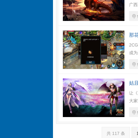
广西
那
2C
成为
姑
让《
大家
共 117 条