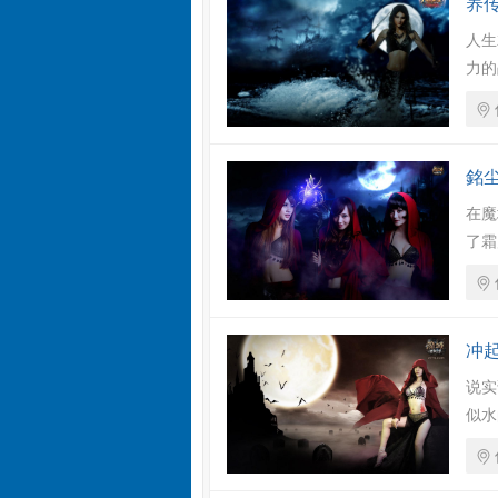
养
人生
力的
銘尘
在魔
了霜
冲
说实
似水