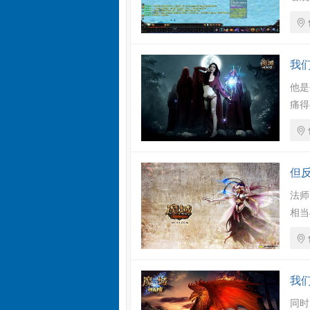
我
他是
痛得
但
法师
相当
我
同时