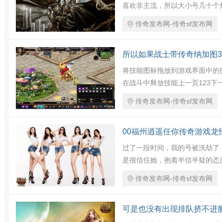
喜欢非主流，所以大小号几十个
传奇发布网-传奇sf发布网
所以如果战士带传奇纳加图3
将技能图标拖放到游戏界面中的
在战斗中释放技能上一页123下一
传奇发布网-传奇sf发布网
00福州逍遥任你传奇游戏龙
过了一段时间，我的号被洗劫了
是很信任她，抱着半信半疑的态
传奇发布网-传奇sf发布网
可是也没有出现排队挤不进