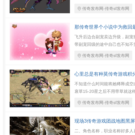
传奇发布网-传奇sf发布网
那传奇世界个小说中为救回
飞升后边合副宠卖边升级，副宠很
带副宠回级的途中自己也不知不觉
传奇发布网-传奇sf发布网
心里总是有种莫传奇游戏积
不知道什么时间能将她稀释成空白
衰草15-20星之后不用带草就这
传奇发布网-传奇sf发布网
现场3传奇游戏团战地图黑
二、角色名称，职业名称好多人