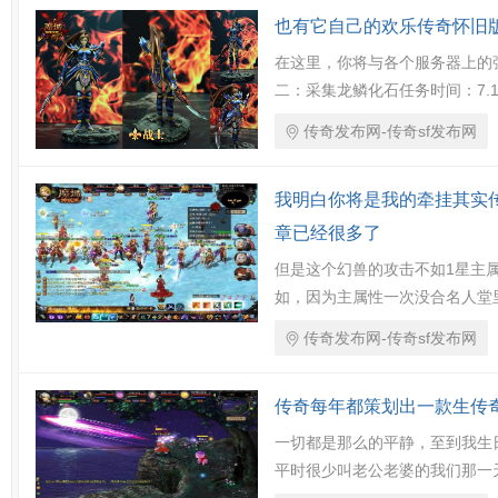
也有它自己的欢乐传奇怀旧
在这里，你将与各个服务器上的
二：采集龙鳞化石任务时间：7.1-
传奇发布网-传奇sf发布网
我明白你将是我的牵挂其实传
章已经很多了
但是这个幻兽的攻击不如1星主
如，因为主属性一次没合名人堂
传奇发布网-传奇sf发布网
传奇每年都策划出一款生传奇
一切都是那么的平静，至到我生
平时很少叫老公老婆的我们那一