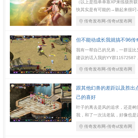
（以上是指单单靠XP来练级所
快其实是有可能的→聽起来很叼
传奇发布网-传奇sf发布网
但不能动成长我就搞不96传
我有一帮自己的兄弟，一群逗比
建议的话入我的YY群115725
传奇发布网-传奇sf发布网
跟其他幻兽的差距以及胜出
己的喜好
叶子的离去是风的追求，还是树
我，和了一次法老鼠，好像也是
传奇发布网-传奇sf发布网