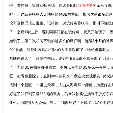
他，带在身上等过80后再练，原因是BB
17173传奇
的亲密度低
吧）。这就是很多人无法得到好BB的主因。相信这是很多老
议可合物理攻击宝宝。记得第一次玩传奇是06年，那时不懂
了，之后1年过后，看到同事门都在玩传奇，就又开始玩了，
始玩了，第二次和同事玩的是多么的疯狂啊，连续1个月的通宵
400多战，到那时发现我们区的人不象以前了，物价低得吓人
都随便送人了，只要你来玩，说到打BS我都不感兴趣了，因为一
了，看到BS在面前都没感觉，不象以前看到BS多么兴奋啊，
区，把号也删除了，直到08年的到来，我在次发现朋友们都
找到一个新区，一进去天啊，人山人海啊拜个师傅，加些好友
好运了我打到了极品2洞的装备，后来我抽奖也抽到不少好东
GM，可能别人会说你小气，可我例外好了不说了，写的不好