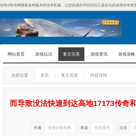
传奇sf发布网搜集各种版本的传奇私服，让您快速的寻找到自己喜欢玩的游戏传奇类型
网站首页
游戏玩法
复古完美
游戏资讯
游戏攻略
当前位置
首页
复古完美
内容详情
而导致没法快速到达高地17173传
作者
传奇sf发布网
来源
完美发布
点击
2