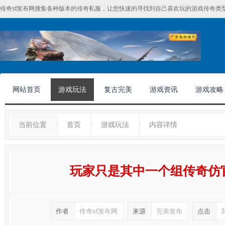
传奇sf发布网搜集各种版本的传奇私服，让您快速的寻找到自己喜欢玩的游戏传奇类型
网站首页
游戏玩法
复古完美
游戏资讯
游戏攻略
当前位置
首页
游戏玩法
内容详情
玩家只是其中一个组传奇仿
作者
传奇sf发布网
来源
完美发布
点击
3