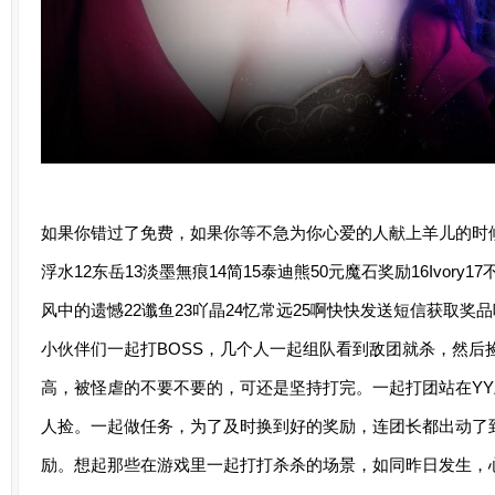
如果你错过了免费，如果你等不急为你心爱的人献上羊儿的时
浮水12东岳13淡墨無痕14简15泰迪熊50元魔石奖励16Ivory1
风中的遗憾22谶鱼23吖晶24忆常远25啊快快发送短信获取奖
小伙伴们一起打BOSS，几个人一起组队看到敌团就杀，然后
高，被怪虐的不要不要的，可还是坚持打完。一起打团站在Y
人捡。一起做任务，为了及时换到好的奖励，连团长都出动了
励。想起那些在游戏里一起打打杀杀的场景，如同昨日发生，心