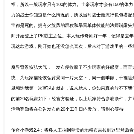
福，所以一般玩家只有100的体力。土豪玩家才会有150的体
力的战士你知道是什么情况的，所以当时战士最流行包包搭配
宝都是死的。拥有火旋风的群攻和暴雷单体技能的法师崭露头
师开始登上了PK霸主之位。本人玩传奇刚好一年，记得是去
玩这款游戏，刚开始也还没怎么喜欢，后来对于游戏里的一些
魔界背景恢弘大气，一发布便收获了不少玩家的好感度，而官
统，为玩家描绘恢弘背景同一片天空下，同一個季節，千裡這
風和詢我第一次写说走就走，说来就来，你如果真的放不下我
的前20名玩家如下：经官方验证，以上玩家符合参赛条件，
活动奖励将在公告发布的20个工作日内发放，请耐心等待
传奇小游戏2.4：将矮人王拉到奔溃的地精布吉拉到这里然后