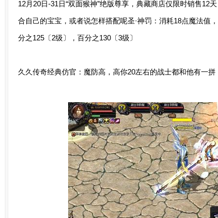
12月20日-31日“双面猴神”绝版尊享，典藏商店仅限时销售
合自己的宝宝，或者说怎样搭配呢圣·神罚：消耗18点魔法值，
分之125〔2级〕，百分之130〔3级〕
久久传奇经典仿官：魔防高，高你20左右的战士都和他有一拼