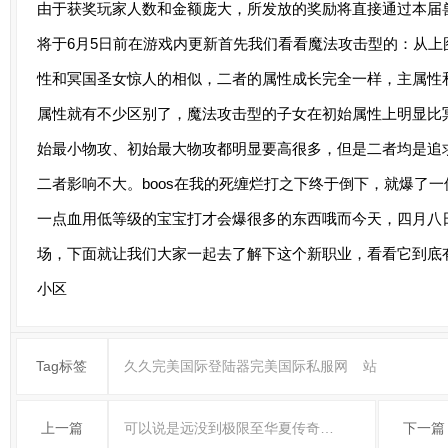
由于获奖玩家人数和金额庞大，所发放的奖励将直接通过本届兽
将于6月5日前在游戏内更新首先我们看看魔法攻击型的：从
性和冥国圣女惊人的相似，二者的属性成长完全一样，主属性
属性就有不少区别了，魔法攻击型的子女在初始属性上明显比
始最小物攻、初始最大物攻都明显要高很多，但是二者均是追
二者影响不大。boos在我的死缠烂打之下终于倒下，就爆了一
一点血用低等级的宝宝打才会爆很多的东西哦而今天，四月八
场，下面就让我们大家一起去了解下这个新职业，看看它到底
小区
Tag标签
久久完美国际登陆器完美国际私服网
站
上一篇
可以说是远没到极限至华夏传奇…
下一篇