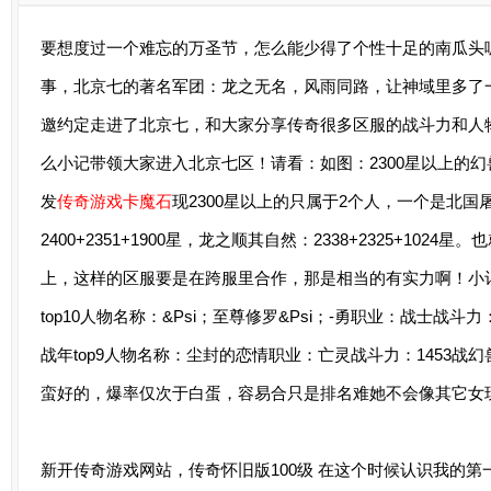
要想度过一个难忘的万圣节，怎么能少得了个性十足的南瓜头
事，北京七的著名军团：龙之无名，风雨同路，让神域里多了
邀约定走进了北京七，和大家分享传奇很多区服的战斗力和人
么小记带领大家进入北京七区！请看：如图：2300星以上的幻兽
发
传奇游戏卡魔石
现2300星以上的只属于2个人，一个是北
2400+2351+1900星，龙之顺其自然：2338+2325+1024
上，这样的区服要是在跨服里合作，那是相当的有实力啊！小
top10人物名称：&Psi；至尊修罗&Psi；-勇职业：战士战斗力：
战年top9人物名称：尘封的恋情职业：亡灵战斗力：1453战幻兽
蛮好的，爆率仅次于白蛋，容易合只是排名难她不会像其它女
新开传奇游戏网站，传奇怀旧版100级
在这个时候认识我的第