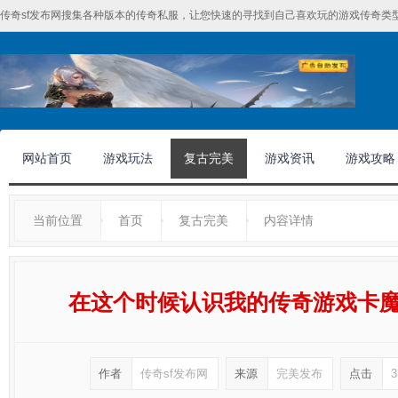
传奇sf发布网搜集各种版本的传奇私服，让您快速的寻找到自己喜欢玩的游戏传奇类型
网站首页
游戏玩法
复古完美
游戏资讯
游戏攻略
当前位置
首页
复古完美
内容详情
在这个时候认识我的传奇游戏卡
作者
传奇sf发布网
来源
完美发布
点击
3