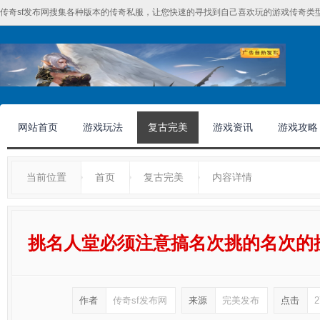
传奇sf发布网搜集各种版本的传奇私服，让您快速的寻找到自己喜欢玩的游戏传奇类型
网站首页
游戏玩法
复古完美
游戏资讯
游戏攻略
当前位置
首页
复古完美
内容详情
挑名人堂必须注意搞名次挑的名次的
作者
传奇sf发布网
来源
完美发布
点击
2