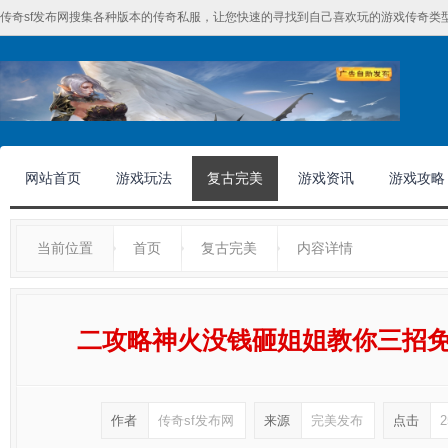
传奇sf发布网搜集各种版本的传奇私服，让您快速的寻找到自己喜欢玩的游戏传奇类型
网站首页
游戏玩法
复古完美
游戏资讯
游戏攻略
当前位置
首页
复古完美
内容详情
二攻略神火没钱砸姐姐教你三招
作者
传奇sf发布网
来源
完美发布
点击
2