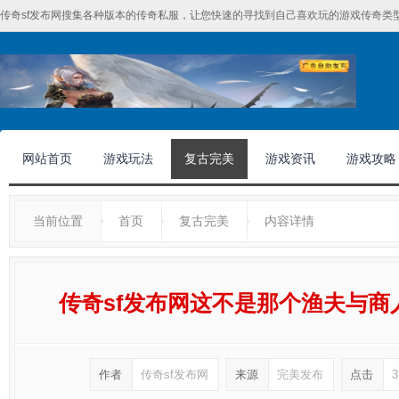
传奇sf发布网搜集各种版本的传奇私服，让您快速的寻找到自己喜欢玩的游戏传奇类型
网站首页
游戏玩法
复古完美
游戏资讯
游戏攻略
当前位置
首页
复古完美
内容详情
传奇sf发布网这不是那个渔夫与
作者
传奇sf发布网
来源
完美发布
点击
3