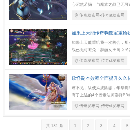
心昭然若揭，与魔族之战已无可
传奇发布网-传奇sf发布网
如果上天能传奇狗熊宝重给
如果上天能重给我一次机会，那
战已无可避免！赫丽女王向臣民
传奇发布网-传奇sf发布网
砍怪副本效率全面提升久久
君不见，纵使风波险恶，年华拘
有了上述的4个因素法师选择B
传奇发布网-传奇sf发布网
共 181 条
1
2
3
4
5