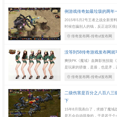
例游戏传奇如最垃圾的两年
2015年5月2号王者之战全新
时候也骗别人的钱，反正这区很
传奇发布网-传奇sf发布网
没等到58传奇游戏发布网就
爽快PK《魔域》血舞影煞技能
是玩家的骄傲，是盾，也是矛，
传奇发布网-传奇sf发布网
二级伤害是百分之八百八三
下
15年8月我表白了，求婚了魔
是不会自动现身的，于是若干个