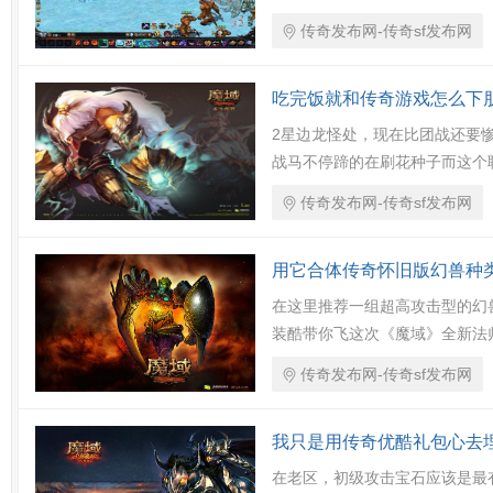
传奇发布网-传奇sf发布网
吃完饭就和传奇游戏怎么下
2星边龙怪处，现在比团战还要
战马不停蹄的在刷花种子而这个
传奇发布网-传奇sf发布网
用它合体传奇怀旧版幻兽种
在这里推荐一组超高攻击型的幻
装酷带你飞这次《魔域》全新法
传奇发布网-传奇sf发布网
我只是用传奇优酷礼包心去
在老区，初级攻击宝石应该是最