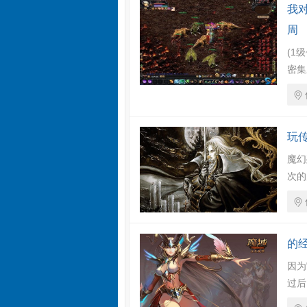
我
周
(1
密集
玩
魔幻
次的
的
因为
过后