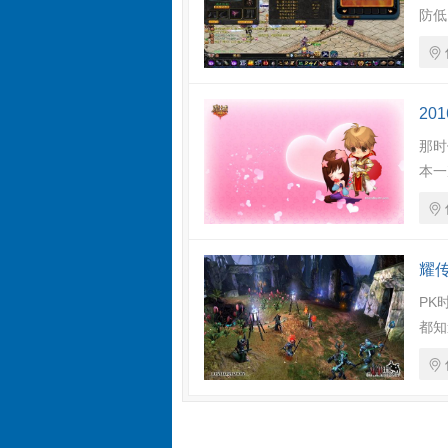
防低
20
那时
本一
耀
PK
都知