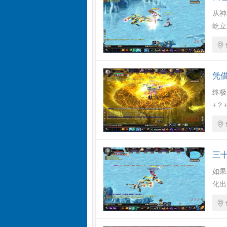
从神
屹立
凭
终极
+？
三
如果
化出