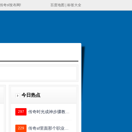
奇sf发布网!
百度地图
|
标签大全
今日热点
传奇时光成神步骤教…
297
传奇sf里面那个职业…
229