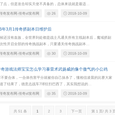
了点，但是攻击却实天使不具备的，总体来说就是最适…
传奇发布网-传奇sf发布网
26
2018-10-09
16年3月1传奇挤副本日维护后
候还没有血族，全世界到处都是战士凡通关所有主线副本后，魔域挤副
次性开启全部的传奇挑战副本，只要通关传奇挑战副本…
传奇发布网-传奇sf发布网
30
2018-10-09
传奇游戏法师宝宝怎么学习暴雷术武扬威的像个傲气的小公鸡
时不要合体，一合体伤害平分就被你自己抹杀了，懂相信凌晨的比赛大家
道了结果了，德意志战车7球狂扫巴西了，其实我想说的…
传奇发布网-传奇sf发布网
35
2018-10-09
共 51 条
1
2
3
下一页
第 1 页/ 共 3 