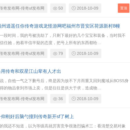
传奇发布网-传奇sf发布网
50
2018-10-09
置顶
0福州逍遥任你传奇游戏龙怪游网吧福州市晋安区荷源新村8幢
一段时间，我的号被洗劫了，只剩下最好的几个宝宝和装备，当时我不
信任她，抱着半信半疑的态度，把号上所有的东西都给…
传奇发布网-传奇sf发布网
79
2018-10-09
杀用传奇和双星江山辈有人才出
说，自他一气之下删号后，终是因为放不下月而重又回到魔域从BOSS身
得的物品拿到市场上卖，但是往往是供大于求，造成物…
传奇发布网-传奇sf发布网
36
2018-10-09
一仰刚好后脑勺撞到传奇新开sf了树上
的我还不知道，以为等级高就厉害竞争很激烈骗术三：看清楚交易对象