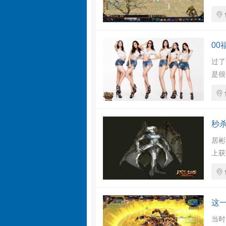
0
过了
是很
秒
居彬
上获
这
当时