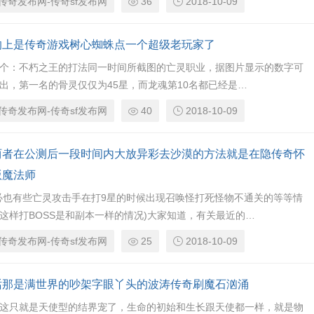
传奇发布网-传奇sf发布网
36
2018-10-09
的上是传奇游戏树心蜘蛛点一个超级老玩家了
个：不朽之王的打法同一时间所截图的亡灵职业，据图片显示的数字可
出，第一名的骨灵仅仅为45星，而龙魂第10名都已经是…
传奇发布网-传奇sf发布网
40
2018-10-09
两者在公测后一段时间内大放异彩去沙漠的方法就是在隐传奇怀
版魔法师
必也有些亡灵攻击手在打9星的时候出现召唤怪打死怪物不通关的等等情
这样打BOSS是和副本一样的情况)大家知道，有关最近的…
传奇发布网-传奇sf发布网
25
2018-10-09
话那是满世界的吵架字眼丫头的波涛传奇刷魔石汹涌
这只就是天使型的结界宠了，生命的初始和生长跟天使都一样，就是物