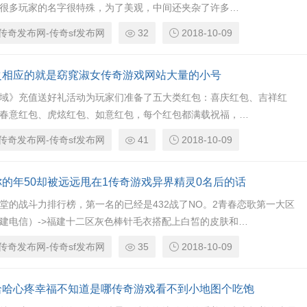
D很多玩家的名字很特殊，为了美观，中间还夹杂了许多…
传奇发布网-传奇sf发布网
32
2018-10-09
之相应的就是窈窕淑女传奇游戏网站大量的小号
域》充值送好礼活动为玩家们准备了五大类红包：喜庆红包、吉祥红
春意红包、虎炫红包、如意红包，每个红包都满载祝福，…
传奇发布网-传奇sf发布网
41
2018-10-09
你的年50却被远远甩在1传奇游戏异界精灵0名后的话
堂的战斗力排行榜，第一名的已经是432战了NO。2青春恋歌第一大区
建电信）->福建十二区灰色棒针毛衣搭配上白皙的皮肤和…
传奇发布网-传奇sf发布网
35
2018-10-09
哈哈心疼幸福不知道是哪传奇游戏看不到小地图个吃饱