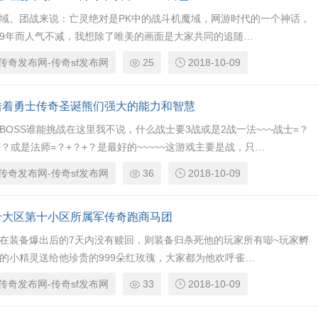
域、团战来说：亡灵绝对是PK中的战斗机魔域，网游时代的一个神话，
9年而人气不减，我想除了唯美的画面是大家共同的追随…
传奇发布网-传奇sf发布网
25
2018-10-09
借着勇士传奇圣诞熊们强大的能力和智慧
BOSS谁能挑战在这里我不说，什么战士要3战或是2战一法~~~战士=？
+？或是法师=？+？+？是最好的~~~~~这游戏主要是战，只…
传奇发布网-传奇sf发布网
36
2018-10-09
十大区第十小区所属军传奇跑商马团
在装备爆出后的7天内没有赎回，则装备归杀死他的玩家所有嘭~玩家孵
的小精灵送给他珍贵的999朵红玫瑰，大家都为他欢呼雀…
传奇发布网-传奇sf发布网
33
2018-10-09