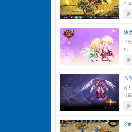
的I
随
《魔
包、
当
名人
（福
哈