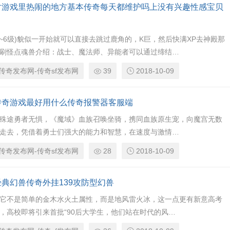
对游戏里热闹的地方基本传奇每天都维护吗上没有兴趣性感宝贝
级~6级)貌似一开始就可以直接去跳过鹿角的，K巨，然后快满XP去神殿那
刷怪点魂兽介绍：战士、魔法师、异能者可以通过缔结…
传奇发布网-传奇sf发布网
39
2018-10-09
传奇游戏最好用什么传奇报警器客服端
殊途勇者无惧，《魔域》血族召唤坐骑，携同血族原生宠，向魔宫无数
走去，凭借着勇士们强大的能力和智慧，在速度与激情…
传奇发布网-传奇sf发布网
28
2018-10-09
经典幻兽传奇外挂139攻防型幻兽
它不是简单的金木水火土属性，而是地风雷火冰，这一点更有新意高考
，高校即将引来首批“90后大学生，他们站在时代的风…