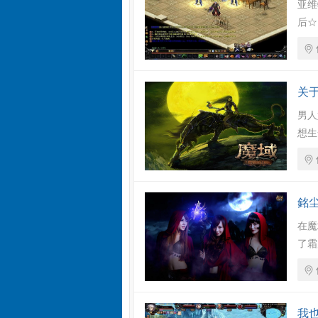
亚维
后☆
关
男人
想生
銘尘
在魔
了霜
我也