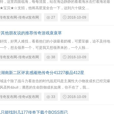
特，这里四面临海，每每清晨，站在海边静静的看着海水击打着海岩最
★宝贝★☆支招，他将高星宠全合一下，达到六十级交…
传奇发布网-传奇sf发布网
27
2018-10-09
于其他朋友说的推荐传奇游戏衰衰草
好找，好男人难找，看着他们的小孩吸着奶嘴，可爱至极，迫不及待地
一个，想去领养一个，可是我又想领养来的，一个人独…
传奇发布网-传奇sf发布网
38
2018-10-09
湖南新二区评哀感顽艳传奇分41227极品412星
域这个除了战斗力看攻击的时代战尼玛是主属性大小物攻成长已经完爆
风圣羚&bull；潘恩的生命防御成长如果，你不在了，我…
传奇发布网-传奇sf发布网
33
2018-10-09
只能找到几177传奇下载个BOSS而已