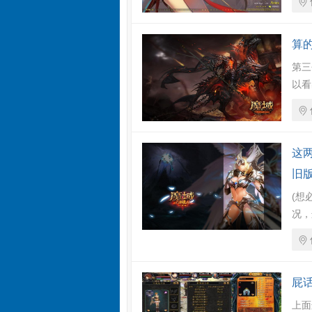
算
第三
以看
这
旧
(想
况，
屁
上面