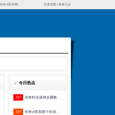
奇sf发布网!
百度地图
|
标签大全
今日热点
传奇时光成神步骤教…
297
传奇sf里面那个职业…
229